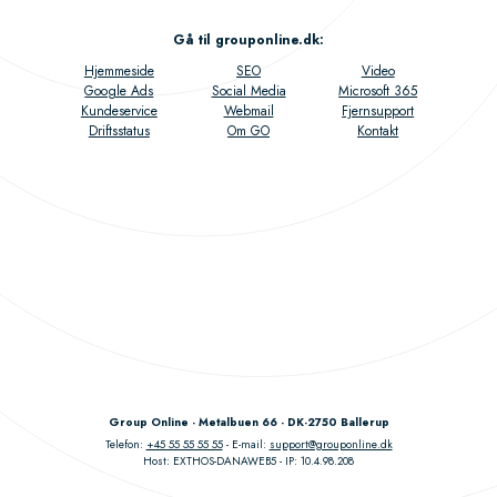
Gå til grouponline.dk
:
Hjemmeside
SEO
Video
Google Ads
Social Media
Microsoft 365
Kundeservice
Webmail
Fjernsupport
Driftsstatus
Om GO
Kontakt
Group Online - Metalbuen 66 - DK-2750 Ballerup
Telefon:
+45 55 55 55 55
E-mail:
support@grouponline.dk
Host: EXTHOS-DANAWEB5
IP: 10.4.98.208